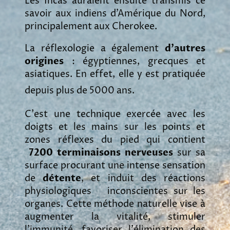
Les Incas auraient ensuite transmis ce
savoir aux
indiens d’Amérique du Nord,
principalement aux Cherokee.
La réflexologie a également
d’autres
origines
: égyptiennes, grecques et
asiatiques. En effet, elle y est pratiquée
depuis plus de 5000 ans.
C'est une technique exercée avec les
doigts et les mains sur les points et
zones réflexes du pied qui contient
7200 terminaisons nerveuses
sur sa
surface procurant une intense sensation
de
détente
, et induit des réactions
physiologiques
inconscientes sur les
organes.
Cette méthode naturelle vise à
augmenter la vitalité, stimuler
l'immunité, favoriser l'élimination des